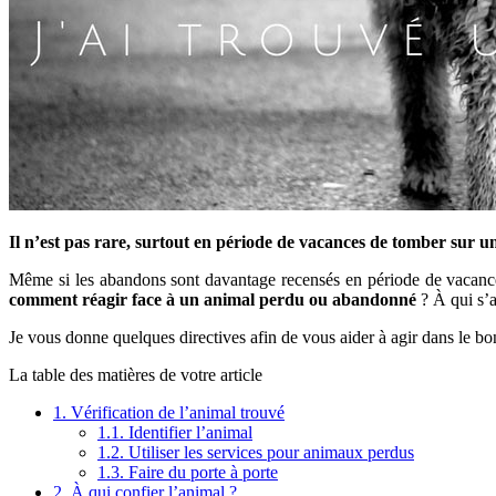
Il n’est pas rare, surtout en période de vacances de tomber sur
Même si les abandons sont davantage recensés en période de vacances,
comment réagir face à un animal perdu ou abandonné
? À qui s’a
Je vous donne quelques directives afin de vous aider à agir dans le b
La table des matières de votre article
1.
Vérification de l’animal trouvé
1.1.
Identifier l’animal
1.2.
Utiliser les services pour animaux perdus
1.3.
Faire du porte à porte
2.
À qui confier l’animal ?