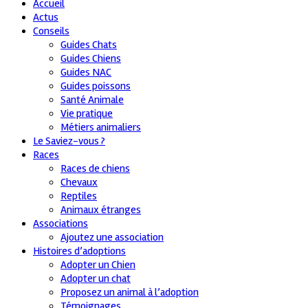
Accueil
Actus
Conseils
Guides Chats
Guides Chiens
Guides NAC
Guides poissons
Santé Animale
Vie pratique
Métiers animaliers
Le Saviez-vous ?
Races
Races de chiens
Chevaux
Reptiles
Animaux étranges
Associations
Ajoutez une association
Histoires d’adoptions
Adopter un Chien
Adopter un chat
Proposez un animal à l’adoption
Témoignages