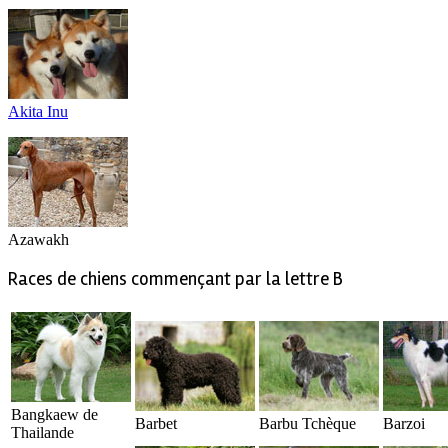
Akita Inu
Azawakh
Races de chiens commençant par la lettre B
Bangkaew de
Barbet
Barbu Tchèque
Barzoi
Thailande