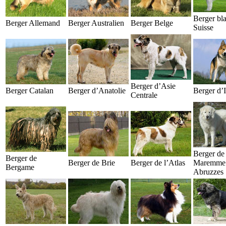
Berger bl
Berger Allemand
Berger Australien
Berger Belge
Suisse
Berger d’Asie
Berger Catalan
Berger d’Anatolie
Berger d’
Centrale
Berger de 
Berger de
Berger de Brie
Berger de l’Atlas
Maremme 
Bergame
Abruzzes