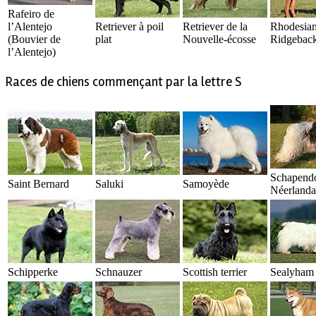
Rafeiro de
l’Alentejo
Retriever à poil
Retriever de la
Rhodesia
(Bouvier de
plat
Nouvelle-écosse
Ridgebac
l’Alentejo)
Races de chiens commençant par la lettre S
Schapend
Saint Bernard
Saluki
Samoyède
Néerlanda
Schipperke
Schnauzer
Scottish terrier
Sealyham t