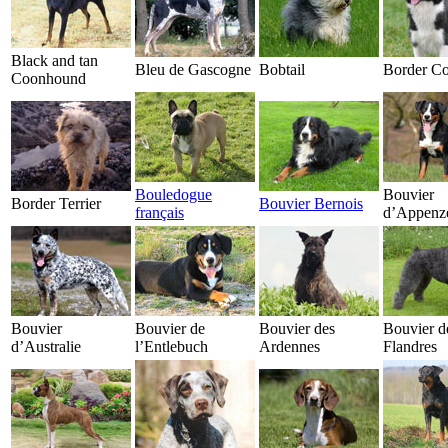
Black and tan
Bleu de Gascogne
Bobtail
Border Co
Coonhound
Bouledogue
Bouvier
Border Terrier
Bouvier Bernois
français
d’Appenze
Bouvier
Bouvier de
Bouvier des
Bouvier d
d’Australie
l’Entlebuch
Ardennes
Flandres