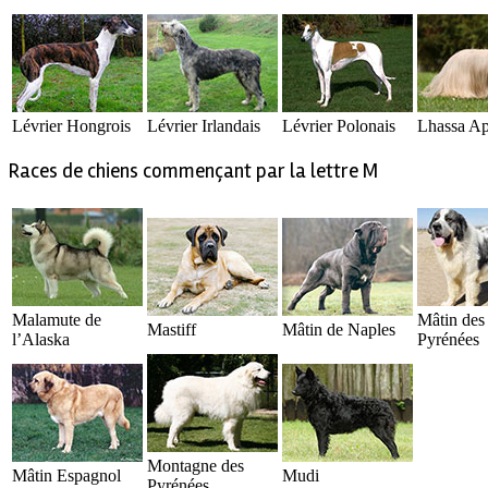
Lévrier Hongrois
Lévrier Irlandais
Lévrier Polonais
Lhassa A
Races de chiens commençant par la lettre M
Malamute de
Mâtin des
Mastiff
Mâtin de Naples
l’Alaska
Pyrénées
Montagne des
Mâtin Espagnol
Mudi
Pyrénées