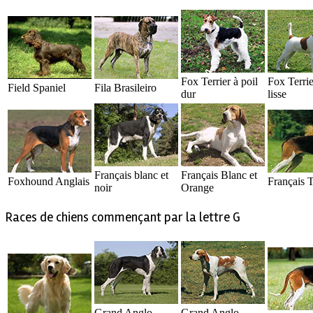
Fox Terrier à poil
Fox Terrie
Field Spaniel
Fila Brasileiro
dur
lisse
Français blanc et
Français Blanc et
Foxhound Anglais
Français T
noir
Orange
Races de chiens commençant par la lettre G
Grand Anglo
Grand Anglo