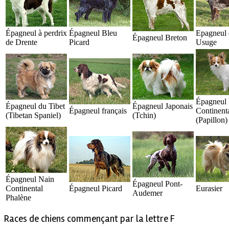
Épagneul à perdrix
Épagneul Bleu
Epagneul 
Épagneul Breton
de Drente
Picard
Usuge
Épagneul
Épagneul du Tibet
Épagneul Japonais
Épagneul français
Continent
(Tibetan Spaniel)
(Tchin)
(Papillon)
Épagneul Nain
Épagneul Pont-
Continental
Épagneul Picard
Eurasier
Audemer
Phalène
Races de chiens commençant par la lettre F