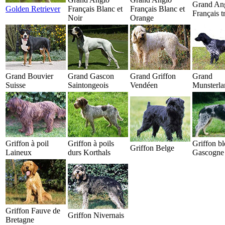
Grand An
Golden Retriever
Français Blanc et
Français Blanc et
Français t
Noir
Orange
Grand Bouvier
Grand Gascon
Grand Griffon
Grand
Suisse
Saintongeois
Vendéen
Munsterla
Griffon à poil
Griffon à poils
Griffon bl
Griffon Belge
Laineux
durs Korthals
Gascogne
Griffon Fauve de
Griffon Nivernais
Bretagne