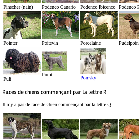
Pinscher (nain)
Podenco Canario
Podenco Ibicenco
Podenco P
Pointer
Poitevin
Porcelaine
Pudelpoin
Pumi
Pomsky
Puli
Races de chiens commençant par la lettre R
Il n’y a pas de race de chien commençant par la lettre Q