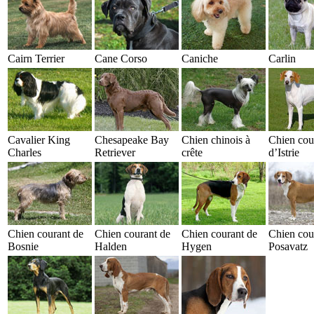
Cairn Terrier
Cane Corso
Caniche
Carlin
Cavalier King
Chesapeake Bay
Chien chinois à
Chien cou
Charles
Retriever
crête
d’Istrie
Chien courant de
Chien courant de
Chien courant de
Chien cou
Bosnie
Halden
Hygen
Posavatz