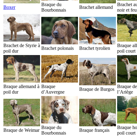
Braque du
Brachet au
Boxer
Brachet allemand
Bourbonnais
noir et feu
Brachet de Styrie à
Braque al
Brachet polonais
Brachet tyrolien
poil dur
poil court
Braque allemand à
Braque
Braque de
Braque de Burgos
poil dur
d’Auvergne
l’Ariège
Braque du
Braque ho
Braque de Weimar
Braque français
Bourbonnais
poil court