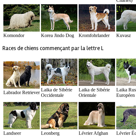
Charles)
Komondor
Korea Jindo Dog
Kromfohrlander
Kuvasz
Races de chiens commençant par la lettre L
Laika de Sibérie
Laika de Sibérie
Laika Rus
Labrador Retriever
Occidentale
Orientale
Européen
Landseer
Leonberg
Lévrier Afghan
Lévrier Éc