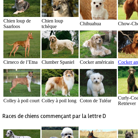
Chien loup de
Chien loup
Chihuahua
Chow-Ch
Saarloos
tchèque
Cirneco de l’Etna
Clumber Spaniel
Cocker américain
Cocker an
Curly-Coa
Colley à poil court
Colley à poil long
Coton de Tuléar
Retriever
Races de chiens commençant par la lettre D