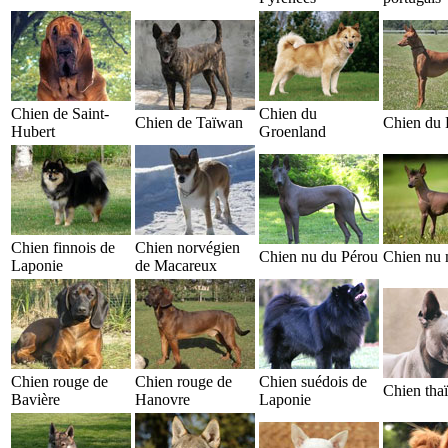
Chien de Saint-
Chien du
Chien de Taïwan
Chien du 
Hubert
Groenland
Chien finnois de
Chien norvégien
Chien nu du Pérou
Chien nu 
Laponie
de Macareux
Chien rouge de
Chien rouge de
Chien suédois de
Chien thaï
Bavière
Hanovre
Laponie