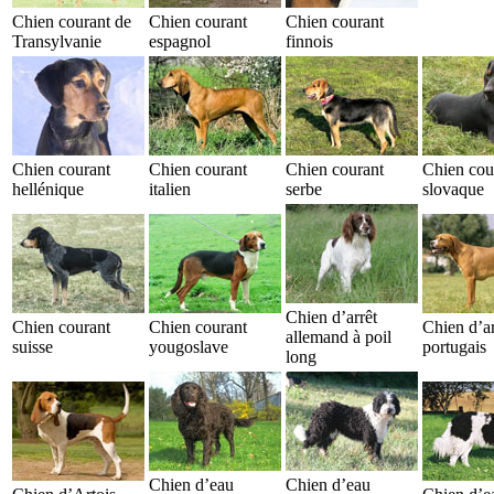
Chien courant de
Chien courant
Chien courant
Transylvanie
espagnol
finnois
Chien courant
Chien courant
Chien courant
Chien cou
hellénique
italien
serbe
slovaque
Chien d’arrêt
Chien courant
Chien courant
Chien d’ar
allemand à poil
suisse
yougoslave
portugais
long
Chien d’eau
Chien d’eau