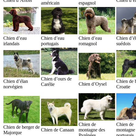
Chien d’Artois
Chien d’ea
américain
espagnol
Chien d’eau
Chien d’eau
Chien d’eau
Chien d’é
irlandais
portugais
romagnol
suédois
Chien d’ours de
Chien d’élan
Chien de 
Chien d’Oysel
Carélie
norvégien
Croatie
Chien de
Chien de
Chien de berger de
Chien de Canaan
montagne des
montagne
Majorque
Pyrénées
portugais