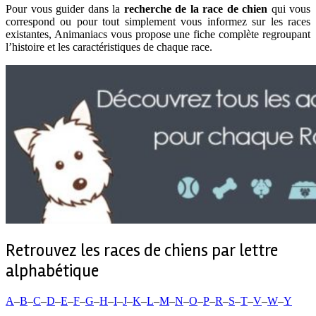
Pour vous guider dans la
recherche de la race de chien
qui vous
correspond ou pour tout simplement vous informez sur les races
existantes, Animaniacs vous propose une fiche complète regroupant
l’histoire et les caractéristiques de chaque race.
Retrouvez les races de chiens par lettre
alphabétique
A
–
B
–
C
–
D
–
E
–
F
–
G
–
H
–
I
–
J
–
K
–
L
–
M
–
N
–
O
–
P
–
R
–
S
–
T
–
V
–
W
–
Y