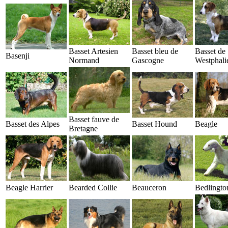
Basset Artesien
Basset bleu de
Basset de
Basenji
Normand
Gascogne
Westphali
Basset fauve de
Basset des Alpes
Basset Hound
Beagle
Bretagne
Beagle Harrier
Bearded Collie
Beauceron
Bedlington