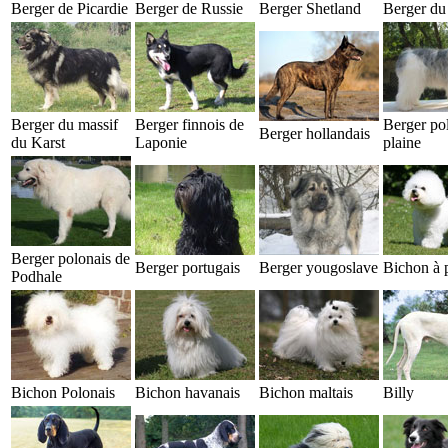
Berger de Picardie
Berger de Russie
Berger Shetland
Berger du
Berger du massif
Berger finnois de
Berger po
Berger hollandais
du Karst
Laponie
plaine
Berger polonais de
Berger portugais
Berger yougoslave
Bichon à p
Podhale
Bichon Polonais
Bichon havanais
Bichon maltais
Billy