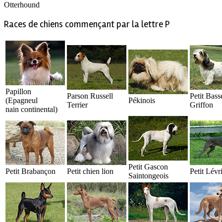
Otterhound
Races de chiens commençant par la lettre P
Papillon
Parson Russell
Petit Bass
(Epagneul
Pékinois
Terrier
Griffon
nain continental)
Petit Gascon
Petit Brabançon
Petit chien lion
Petit Lévri
Saintongeois