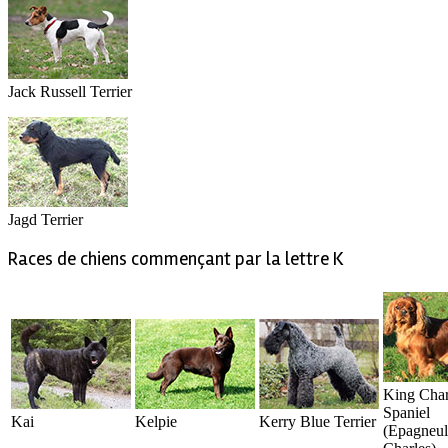
Jack Russell Terrier
Jagd Terrier
Races de chiens commençant par la lettre K
King Char
Spaniel
Kai
Kelpie
Kerry Blue Terrier
(Epagneul