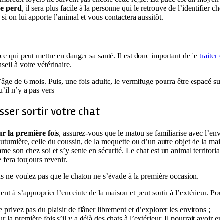
se perd
, il sera plus facile à la personne qui le retrouve de l’identifier 
 si on lui apporte l’animal et vous contactera aussitôt.
ce qui peut mettre en danger sa santé. Il est donc important de le
traiter
eil à votre vétérinaire.
âge de 6 mois. Puis, une fois adulte, le vermifuge pourra être espacé sur
’il n’y a pas vers.
isser sortir votre chat
ur la première fois
, assurez-vous que le matou se familiarise avec l’en
utumière, celle du coussin, de la moquette ou d’un autre objet de la ma
e son chez soi et s’y sente en sécurité. Le chat est un animal territoria
e fera toujours revenir.
ous ne voulez pas que le chaton ne s’évade à la première occasion.
ent à s’approprier l’enceinte de la maison et peut sortir à l’extérieur. P
 privez pas du plaisir de flâner librement et d’explorer les environs ;
r la première fois s’il y a déjà des chats à l’extérieur. Il pourrait avoir 