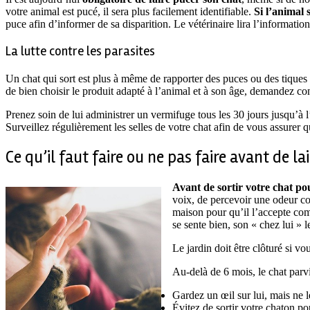
votre animal est pucé, il sera plus facilement identifiable.
Si l’animal 
puce afin d’informer de sa disparition. Le vétérinaire lira l’information
La lutte contre les parasites
Un chat qui sort est plus à même de rapporter des puces ou des tiques 
de bien choisir le produit adapté à l’animal et à son âge, demandez cons
Prenez soin de lui administrer un vermifuge tous les 30 jours jusqu’à l’
Surveillez régulièrement les selles de votre chat afin de vous assurer qu
Ce qu’il faut faire ou ne pas faire avant de la
Avant de sortir votre chat po
voix, de percevoir une odeur co
maison pour qu’il l’accepte comm
se sente bien, son « chez lui » l
Le jardin doit être clôturé si v
Au-delà de 6 mois, le chat parvi
Gardez un œil sur lui, mais ne le
Évitez de sortir votre chaton pou