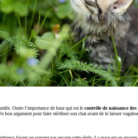
andée. Outre l’importance de base qui est le
contrôle de naissance des
n bon argument pour faire stériliser son chat avant de le laisser vagabon
mbreux foyers ne suivent pas encore cette règle. La puce est un moyen d