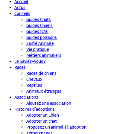
Accueil
Actus
Conseils
Guides Chats
Guides Chiens
Guides NAC
Guides poissons
Santé Animale
Vie pratique
Métiers animaliers
Le Saviez-vous ?
Races
Races de chiens
Chevaux
Reptiles
Animaux étranges
Associations
Ajoutez une association
Histoires d’adoptions
Adopter un Chien
Adopter un chat
Proposez un animal à l’adoption
Témoignages