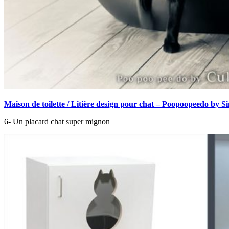
Maison de toilette / Litière design pour chat – Poopoopeedo by S
6- Un placard chat super mignon