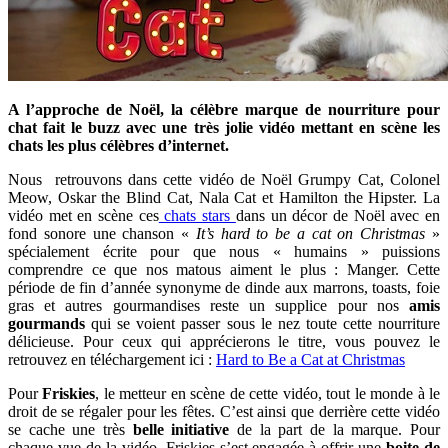
A l’approche de Noël, la célèbre marque de nourriture pour
chat fait le buzz avec une très jolie vidéo mettant en scène les
chats les plus célèbres d’internet.
Nous retrouvons dans cette vidéo de Noël Grumpy Cat, Colonel
Meow, Oskar the Blind Cat, Nala Cat et Hamilton the Hipster. La
vidéo met en scène ces
chats stars
dans un décor de Noël avec en
fond sonore une chanson «
It’s hard to be a cat on Christmas
»
spécialement écrite pour que nous « humains » puissions
comprendre ce que nos matous aiment le plus : Manger. Cette
période de fin d’année synonyme de dinde aux marrons, toasts, foie
gras et autres gourmandises reste un supplice pour nos
amis
gourmands
qui se voient passer sous le nez toute cette nourriture
délicieuse. Pour ceux qui apprécierons le titre, vous pouvez le
retrouvez en téléchargement ici :
Hard to Be a Cat at Christmas
Pour
Friskies
, le metteur en scène de cette vidéo, tout le monde à le
droit de se régaler pour les fêtes. C’est ainsi que derrière cette vidéo
se cache une très
belle initiative
de la part de la marque. Pour
chaque vue de la vidéo, Friskies s’est engagée à offrir une
boite de