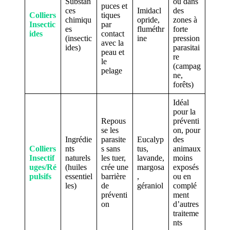
Substan
ou dans
puces et
ces
Imidacl
des
Colliers
tiques
chimiqu
opride,
zones à
Insectic
par
es
fluméthr
forte
ides
contact
(insectic
ine
pression
avec la
ides)
parasitai
peau et
re
le
(campag
pelage
ne,
forêts)
Idéal
pour la
Repous
préventi
se les
on, pour
Ingrédie
parasite
Eucalyp
des
Colliers
nts
s sans
tus,
animaux
Insectif
naturels
les tuer,
lavande,
moins
uges/Ré
(huiles
crée une
margosa
exposés
pulsifs
essentiel
barrière
,
ou en
les)
de
géraniol
complé
préventi
ment
on
d’autres
traiteme
nts