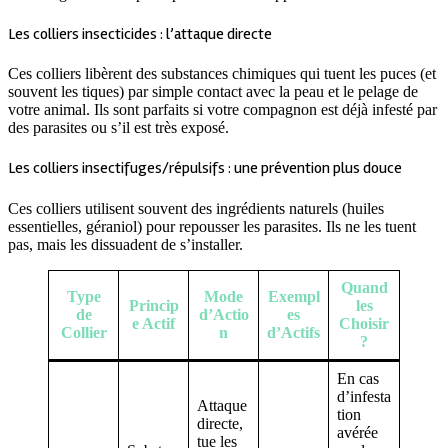
Les colliers insecticides : l’attaque directe
Ces colliers libèrent des substances chimiques qui tuent les puces (et
souvent les tiques) par simple contact avec la peau et le pelage de
votre animal. Ils sont parfaits si votre compagnon est déjà infesté par
des parasites ou s’il est très exposé.
Les colliers insectifuges/répulsifs : une prévention plus douce
Ces colliers utilisent souvent des ingrédients naturels (huiles
essentielles, géraniol) pour repousser les parasites. Ils ne les tuent
pas, mais les dissuadent de s’installer.
Quand
Type
Mode
Exempl
Princip
les
de
d’Actio
es
e Actif
Choisir
Collier
n
d’Actifs
?
En cas
d’infesta
Attaque
tion
directe,
avérée
tue les