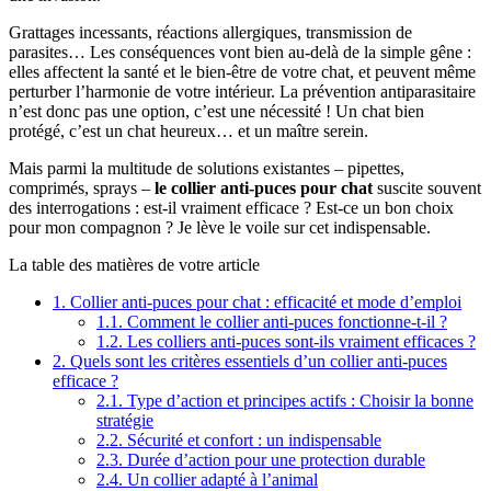
Grattages incessants, réactions allergiques, transmission de
parasites… Les conséquences vont bien au-delà de la simple gêne :
elles affectent la santé et le bien-être de votre chat, et peuvent même
perturber l’harmonie de votre intérieur. La prévention antiparasitaire
n’est donc pas une option, c’est une nécessité ! Un chat bien
protégé, c’est un chat heureux… et un maître serein.
Mais parmi la multitude de solutions existantes – pipettes,
comprimés, sprays –
le collier anti-puces pour chat
suscite souvent
des interrogations : est-il vraiment efficace ? Est-ce un bon choix
pour mon compagnon ? Je lève le voile sur cet indispensable.
La table des matières de votre article
1.
Collier anti-puces pour chat : efficacité et mode d’emploi
1.1.
Comment le collier anti-puces fonctionne-t-il ?
1.2.
Les colliers anti-puces sont-ils vraiment efficaces ?
2.
Quels sont les critères essentiels d’un collier anti-puces
efficace ?
2.1.
Type d’action et principes actifs : Choisir la bonne
stratégie
2.2.
Sécurité et confort : un indispensable
2.3.
Durée d’action pour une protection durable
2.4.
Un collier adapté à l’animal