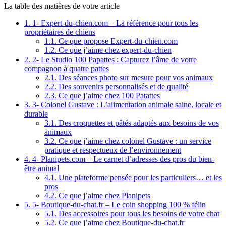
La table des matières de votre article
1.
1- Expert-du-chien.com – La référence pour tous les
propriétaires de chiens
1.1.
Ce que propose Expert-du-chien.com
1.2.
Ce que j’aime chez expert-du-chien
2.
2- Le Studio 100 Papattes : Capturez l’âme de votre
compagnon à quatre pattes
2.1.
Des séances photo sur mesure pour vos animaux
2.2.
Des souvenirs personnalisés et de qualité
2.3.
Ce que j’aime chez 100 Patattes
3.
3- Colonel Gustave : L’alimentation animale saine, locale et
durable
3.1.
Des croquettes et pâtés adaptés aux besoins de vos
animaux
3.2.
Ce que j’aime chez colonel Gustave : un service
pratique et respectueux de l’environnement
4.
4- Planipets.com – Le carnet d’adresses des pros du bien-
être animal
4.1.
Une plateforme pensée pour les particuliers… et les
pros
4.2.
Ce que j’aime chez Planipets
5.
5- Boutique-du-chat.fr – Le coin shopping 100 % félin
5.1.
Des accessoires pour tous les besoins de votre chat
5.2.
Ce que j’aime chez Boutique-du-chat.fr