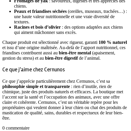
Fromages de yak
: savoureux, digestes et très appréciés des
chiens.
Peaux et friandises séchées
(oreilles, museaux, trachées…) :
une haute valeur nutritionnelle et une vraie diversité de
textures.
Racines et bois d’olivier
: des options adaptées aux chiens
qui aiment mâchonner sans excès.
Chaque produit est sélectionné avec rigueur, garanti
100 % naturel
et issu d’une origine maîtrisée. Au-delà de l’apport nutritionnel, ces
friandises contribuent aussi au
bien-être mental
(apaisement,
gestion du stress) et au
bien-être digestif
de l’animal.
Ce que j’aime chez Cernunos
Ce que j’apprécie particulièrement chez Cernunos, c’est sa
philosophie simple et transparente
: rien d’inutile, rien de
chimique, juste des produits naturels et efficaces. La boutique met
l’accent sur la santé et l’occupation des animaux, avec une offre
claire et cohérente. Cernunos, c’est un véritable repère pour les
propriétaires qui veulent donner à leur chien ou chat des produits de
mastication de qualité, sains, durables et respectueux de leur bien-
être.
0 commentaire