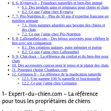
6.
6- Kymaya.fr – Friandises naturelles et bien-être animal
6.1.
Des produits sains et originaux pour chiens et chats
6.2.
Ce que j’aime chez Kymaya
7.
7- Pro-Nutrition.fr – Plus de 50 ans d’expertise française en
nutrition animale
7.1.
Trois gammes adaptées aux besoins des chiens et
des chats
7.2.
Ce que j’aime chez Pro-Nutrition
8.
8- Lafloranthel.com – Des bijoux souvenirs pour célébrer le
lien avec son compagnon
8.1.
Des créations uniques, entre mémoire et poésie
8.2.
Ce que j’aime chez Lafloranthel
9.
9- Chat doux – La référence du confort et du bien-être pour
chats
10.
Des accessoires conçus pour le repos et le plaisir des chats
11.
Pourquoi choisir Chatdoux.com
12.
Cernunos.fr – La référence de la mastication naturelle
12.1.
Une gamme 100 % naturelle et fonctionnelle
12.2.
Ce que j’aime chez Cernunos
1- Expert-du-chien.com – La référence
pour tous les propriétaires de chiens