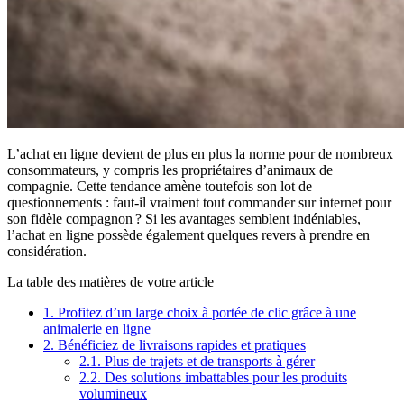
L’achat en ligne devient de plus en plus la norme pour de nombreux
consommateurs, y compris les propriétaires d’animaux de
compagnie. Cette tendance amène toutefois son lot de
questionnements : faut-il vraiment tout commander sur internet pour
son fidèle compagnon ? Si les avantages semblent indéniables,
l’achat en ligne possède également quelques revers à prendre en
considération.
La table des matières de votre article
1.
Profitez d’un large choix à portée de clic grâce à une
animalerie en ligne
2.
Bénéficiez de livraisons rapides et pratiques
2.1.
Plus de trajets et de transports à gérer
2.2.
Des solutions imbattables pour les produits
volumineux