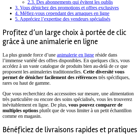
2.3.
Des abonnements qui évitent les oublis
3.
Vous dénichez des promotions et offres exclusives
4.
Méfiez-vous cependant des arnaques en ligne
5.
Appréciez l’expertise des vendeurs spécialisés
Profitez d’un large choix à portée de clic
grâce à une animalerie en ligne
La plus grande force d’une
animalerie en ligne
réside dans
l’immense variété des offres disponibles. En quelques clics, vous
accédez à un vaste catalogue de produits bien au-delà de ce que
proposent les animaleries traditionnelles.
Cette diversité vous
permet de dénicher facilement des références
très spécifiques,
rares ou haut de gamme.
Que vous recherchiez des accessoires sur mesure, une alimentation
très particulière ou encore des soins spécialisés, vous les trouverez
inévitablement en ligne. De plus,
vous pouvez comparer de
multiples options
plutôt que de vous limiter à un petit échantillon
comme en magasin.
Bénéficiez de livraisons rapides et pratiques