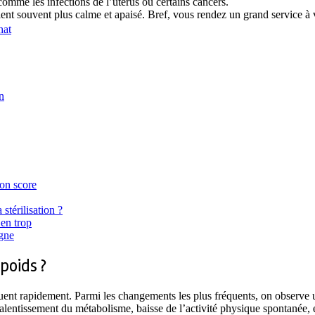
comme les infections de l’utérus ou certains cancers.
t souvent plus calme et apaisé. Bref, vous rendez un grand service à v
hat
n
ion score
stérilisation ?
 en trop
igne
poids ?
luent rapidement. Parmi les changements les plus fréquents, on observe u
ralentissement du métabolisme, baisse de l’activité physique spontanée