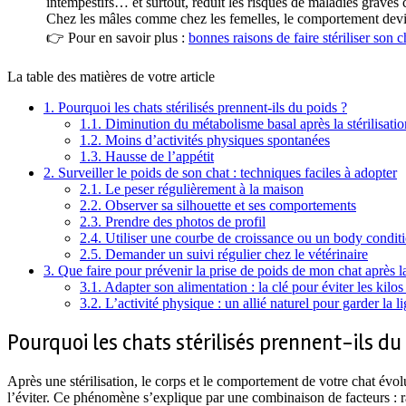
intempestifs… et surtout, réduit les risques de maladies graves 
Chez les mâles comme chez les femelles, le comportement devien
👉 Pour en savoir plus :
bonnes raisons de faire stériliser son c
La table des matières de votre article
1.
Pourquoi les chats stérilisés prennent-ils du poids ?
1.1.
Diminution du métabolisme basal après la stérilisatio
1.2.
Moins d’activités physiques spontanées
1.3.
Hausse de l’appétit
2.
Surveiller le poids de son chat : techniques faciles à adopter
2.1.
Le peser régulièrement à la maison
2.2.
Observer sa silhouette et ses comportements
2.3.
Prendre des photos de profil
2.4.
Utiliser une courbe de croissance ou un body condit
2.5.
Demander un suivi régulier chez le vétérinaire
3.
Que faire pour prévenir la prise de poids de mon chat après la 
3.1.
Adapter son alimentation : la clé pour éviter les kilos
3.2.
L’activité physique : un allié naturel pour garder la l
Pourquoi les chats stérilisés prennent-ils du 
Après une stérilisation, le corps et le comportement de votre chat évo
l’éviter. Ce phénomène s’explique par une combinaison de facteurs : 