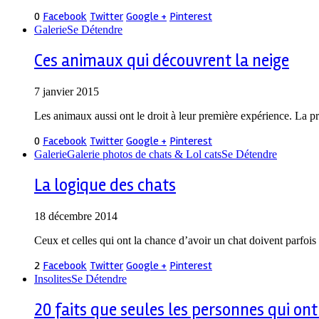
0
Facebook
Twitter
Google +
Pinterest
Galerie
Se Détendre
Ces animaux qui découvrent la neige
7 janvier 2015
Les animaux aussi ont le droit à leur première expérience. La pr
0
Facebook
Twitter
Google +
Pinterest
Galerie
Galerie photos de chats & Lol cats
Se Détendre
La logique des chats
18 décembre 2014
Ceux et celles qui ont la chance d’avoir un chat doivent parfoi
2
Facebook
Twitter
Google +
Pinterest
Insolites
Se Détendre
20 faits que seules les personnes qui o