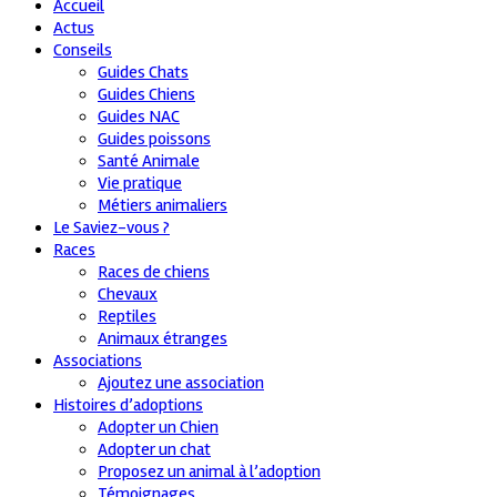
Accueil
Actus
Conseils
Guides Chats
Guides Chiens
Guides NAC
Guides poissons
Santé Animale
Vie pratique
Métiers animaliers
Le Saviez-vous ?
Races
Races de chiens
Chevaux
Reptiles
Animaux étranges
Associations
Ajoutez une association
Histoires d’adoptions
Adopter un Chien
Adopter un chat
Proposez un animal à l’adoption
Témoignages