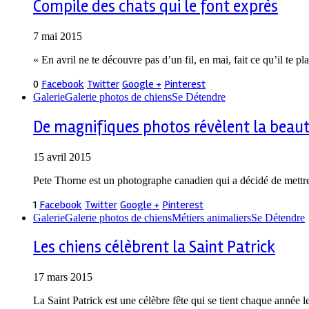
Compile des chats qui le font exprès
7 mai 2015
« En avril ne te découvre pas d’un fil, en mai, fait ce qu’il te 
0
Facebook
Twitter
Google +
Pinterest
Galerie
Galerie photos de chiens
Se Détendre
De magnifiques photos révèlent la beaut
15 avril 2015
Pete Thorne est un photographe canadien qui a décidé de mettre
1
Facebook
Twitter
Google +
Pinterest
Galerie
Galerie photos de chiens
Métiers animaliers
Se Détendre
Les chiens célèbrent la Saint Patrick
17 mars 2015
La Saint Patrick est une célèbre fête qui se tient chaque année l