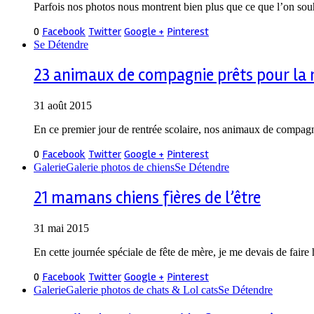
Parfois nos photos nous montrent bien plus que ce que l’on souh
0
Facebook
Twitter
Google +
Pinterest
Se Détendre
23 animaux de compagnie prêts pour la 
31 août 2015
En ce premier jour de rentrée scolaire, nos animaux de compagni
0
Facebook
Twitter
Google +
Pinterest
Galerie
Galerie photos de chiens
Se Détendre
21 mamans chiens fières de l’être
31 mai 2015
En cette journée spéciale de fête de mère, je me devais de fair
0
Facebook
Twitter
Google +
Pinterest
Galerie
Galerie photos de chats & Lol cats
Se Détendre