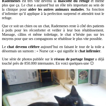
Rademenes
est très vite devenu la
mascotte du refuge
et même
plus que ça. Le chat a aujourd’hui un rôle très important au sein de
la clinique pour
aider les autres animaux malades
. Sa fonction
d’infirmier qu’il applique à la perfection surprend et attendrit tout le
refuge.
Que ce soit un chien ou un chat, Rademenes reste à côté des patients
à poils pour les réconforter et veiller à leur bon rétablissement.
Massage, câlins et même toilettage, le chat n’hésite pas sur les
moyens pour que ses compagnons se rétablisse le plus vite possible.
Le
chat devenu célèbre
aujourd’hui en faisant le tour de la toile a
désormais un surnom : « Nurse cat » qui signifie le c
hat infirmier
.
Une série de photos publiée sur le
réseau de partage Imgur
a déjà
touché près de 850.000 internautes. En voici quelques-une 🙂