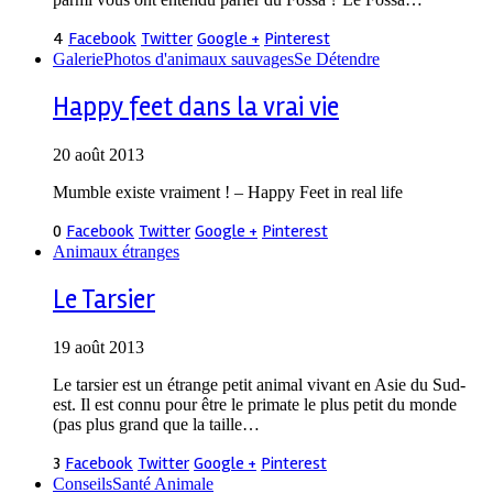
4
Facebook
Twitter
Google +
Pinterest
Galerie
Photos d'animaux sauvages
Se Détendre
Happy feet dans la vrai vie
20 août 2013
Mumble existe vraiment ! – Happy Feet in real life
0
Facebook
Twitter
Google +
Pinterest
Animaux étranges
Le Tarsier
19 août 2013
Le tarsier est un étrange petit animal vivant en Asie du Sud-
est. Il est connu pour être le primate le plus petit du monde
(pas plus grand que la taille…
3
Facebook
Twitter
Google +
Pinterest
Conseils
Santé Animale