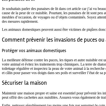
Je souhaitais parler des punaises de lit dans cet article car j’ai vu 
cause de la peur de ce nuisible. Pourtant, les punaises de lit sont peu 
meubles d’occasion, de voyages ou d’objets contaminés. Soyez attentif 
des mesures rapidement.
Les animaux domestiques peuvent aussi être victimes de piqûres donc r
Comment prévenir les invasions de puces ou a
Protéger vos animaux domestiques
La meilleure défense contre les puces, les tiques et autre nuisible est 
votre animal et évitez les traitements trop chimiques. La terre de diat
toilettage régulière et inspectez la peau de votre animal à la recherc
et câlin pour passer vos doigts dans ses poils et surveiller l’état de sa 
Sécuriser la maison
Maintenir une maison propre et saine est essentiel pour prévenir les inf
peut offrir des cachettes aux nuisibles. Assurez-vous également de trait
Enfin, nettoyez régulièrement (au moins une fois par semaine) le coin 