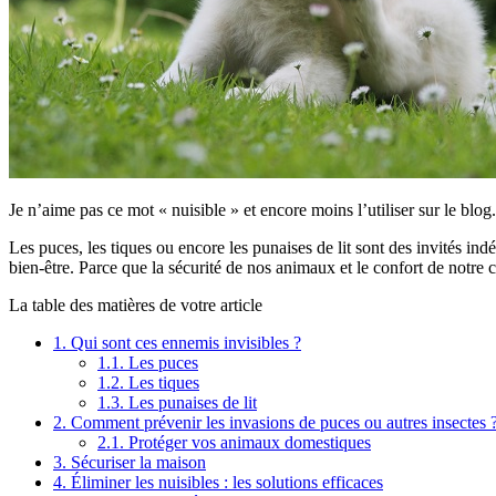
Je n’aime pas ce mot « nuisible » et encore moins l’utiliser sur le blo
Les puces, les tiques ou encore les punaises de lit sont des invités in
bien-être. Parce que la sécurité de nos animaux et le confort de notre 
La table des matières de votre article
1.
Qui sont ces ennemis invisibles ?
1.1.
Les puces
1.2.
Les tiques
1.3.
Les punaises de lit
2.
Comment prévenir les invasions de puces ou autres insectes 
2.1.
Protéger vos animaux domestiques
3.
Sécuriser la maison
4.
Éliminer les nuisibles : les solutions efficaces