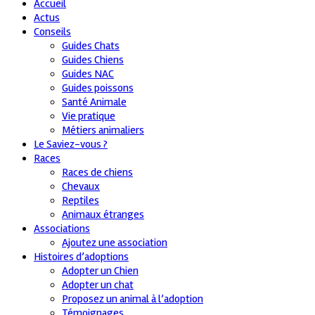
Accueil
Actus
Conseils
Guides Chats
Guides Chiens
Guides NAC
Guides poissons
Santé Animale
Vie pratique
Métiers animaliers
Le Saviez-vous ?
Races
Races de chiens
Chevaux
Reptiles
Animaux étranges
Associations
Ajoutez une association
Histoires d’adoptions
Adopter un Chien
Adopter un chat
Proposez un animal à l’adoption
Témoignages