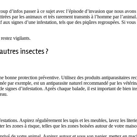
beaucoup d’infos passer à ce sujet avec l’épisode d’invasion que nous av
attirées par les animaux et très rarement transmis à l’homme par l’animal
aux signes d’une infestation, tels que des piqûres regroupées. Si vous s
estez vigilants.
utres insectes ?
une bonne protection préventive. Utilisez des produits antiparasitaires re
omée par exemple, est un antiparasite naturel recommandé par les vétérina
he de signes d’infestation. Après chaque balade, il est important de bien
peau.
estations. Aspirez régulièrement les tapis et les meubles, lavez les liter
er les zones à risque, telles que les zones boisées autour de votre maiso
privé de votre animal. Aspirez autour et sous son panier, mettez en mach