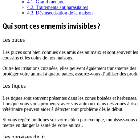
4.1.
Grand ménage
4.2.
Traitements antiparasitaires
4.3.
Désinsectisation de la maison
Qui sont ces ennemis invisibles ?
Les puces
Les puces sont bien connues des amis des animaux et sont souvent les r
coussins et les coins de nos maisons.
Outre les irritations cutanées, elles peuvent également transmettre des 
protéger votre animal à quatre pattes, assurez-vous d’utiliser des produ
Les tiques
Les tiques sont souvent présentes dans les zones boisées et herbeuse
Lorsque vous vous promenez avec vos animaux dans des zones à risque, a
vétérinaire peuvent aider à détecter tout problème dès le début.
Si vous repéré un tiques sur votre chien par exemple, munissez-vous d’un
mettre en danger la santé de votre animal.
Les punaises de lit