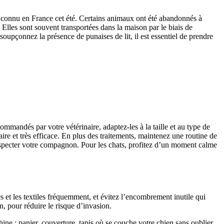
ons connu en France cet été. Certains animaux ont été abandonnés à
. Elles sont souvent transportées dans la maison par le biais de
oupçonnez la présence de punaises de lit, il est essentiel de prendre
commandés par votre vétérinaire, adaptez-les à la taille et au type de
ire et très efficace. En plus des traitements, maintenez une routine de
 inspecter votre compagnon. Pour les chats, profitez d’un moment calme
ies et les textiles fréquemment, et évitez l’encombrement inutile qui
n, pour réduire le risque d’invasion.
ine : panier, couverture, tapis où se couche votre chien sans oublier