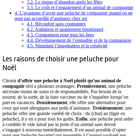
3.2.
Le risque d’abandon après les fêtes
3.3.
Le coût et l’engagement d’un animal de compagnie
4.
L’avantage d’avoir une peluche de compagnie quand on ne
peut pas accueillir d’animaux chez soi
4.1.
Réconfort sans contraintes
4.2.
Antistress et apaisement émotionnel
4.3.
Compagnon pour tous les âges
4.4.
Développement de l’empathie et de la compassion
4.5.
Stimulant l’imagination et la créativité
Les raisons de choisir une peluche pour
Noël
Choisir
d’offrir une peluche à Noël plutôt qu’un animal de
compagnie
réel a plusieurs avantages.
Premièrement
, une peluche
nécessite moins de soins et de responsabilités. Pas besoin de la
nourrir, de la sortir, de la faire vacciner ou de s’inquiéter lorsqu’on
part en vacances.
Deuxièmement
, elle offre une alternative pour
ceux qui sont allergiques aux poils d’animaux.
Troisièmement
, une
peluche offre une grande variété de choix : du [chat] au [tigre en
peluche], il y en a pour tous les goûts.
Enfin
, une peluche peut aider
à combler le vide laissé par la perte d’un animal sans devoir
s’engager à nouveau immédiatement. Il est aussi possible d’opter
pour une [peluche favorite] qui ressemble à l’animal souhaité par