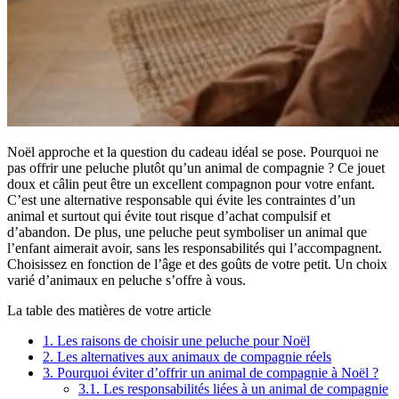
Noël approche et la question du cadeau idéal se pose. Pourquoi ne
pas offrir une peluche plutôt qu’un animal de compagnie ? Ce jouet
doux et câlin peut être un excellent compagnon pour votre enfant.
C’est une alternative responsable qui évite les contraintes d’un
animal et surtout qui évite tout risque d’achat compulsif et
d’abandon. De plus, une peluche peut symboliser un animal que
l’enfant aimerait avoir, sans les responsabilités qui l’accompagnent.
Choisissez en fonction de l’âge et des goûts de votre petit. Un choix
varié d’animaux en peluche s’offre à vous.
La table des matières de votre article
1.
Les raisons de choisir une peluche pour Noël
2.
Les alternatives aux animaux de compagnie réels
3.
Pourquoi éviter d’offrir un animal de compagnie à Noël ?
3.1.
Les responsabilités liées à un animal de compagnie