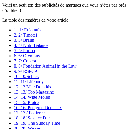
Voici un petit top des publicités de marques que vous n’êtes pas près
d’oublier !
La table des matières de votre article
1.
1/ Eukanuba
2.
2/ Timotei
3.
3/ Braun
4.
4/ Nutri Balance
5.
5/ Purina
6.
6/ Olympus
7.
7/ Cepera
8.
8/ Fondation Animal in the Law
9.
9/ RSPCA
10.
10/Schick
11.
11/ Lifebuoy
12.
12/Mac Donalds
13.
13/ Top Magazine
14.
14/ Witte Molen
15.
15/ Protex
16.
16/ Pedigree Dentastix
17.
17 / Pedigree
18.
18/ Science Diet
19.
19/ The Sunday Time
20.
20/ Wiskas