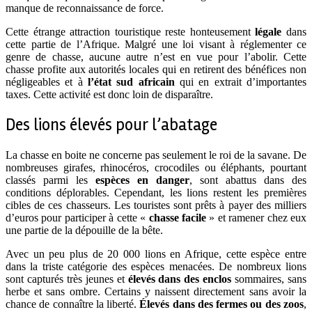
manque de reconnaissance de force.
Cette étrange attraction touristique reste honteusement
légale
dans
cette partie de l’Afrique. Malgré une loi visant à réglementer ce
genre de chasse, aucune autre n’est en vue pour l’abolir. Cette
chasse profite aux autorités locales qui en retirent des bénéfices non
négligeables et à
l’état sud africain
qui en extrait d’importantes
taxes. Cette activité est donc loin de disparaître.
Des lions élevés pour l’abatage
La chasse en boite ne concerne pas seulement le roi de la savane. De
nombreuses girafes, rhinocéros, crocodiles ou éléphants, pourtant
classés parmi les
espèces en danger
, sont abattus dans des
conditions déplorables. Cependant, les lions restent les premières
cibles de ces chasseurs. Les touristes sont prêts à payer des milliers
d’euros pour participer à cette «
chasse facile
» et ramener chez eux
une partie de la dépouille de la bête.
Avec un peu plus de 20 000 lions en Afrique, cette espèce entre
dans la triste catégorie des espèces menacées. De nombreux lions
sont capturés très jeunes et
élevés dans des enclos
sommaires, sans
herbe et sans ombre. Certains y naissent directement sans avoir la
chance de connaître la liberté.
Élevés dans des fermes ou des zoos
,