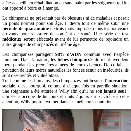
a été accueilli en réhabilitation au sanctuaire par les soigneurs qui lui
ont apporté à boire et à mangé.
Le chimpanzé ne présentait pas de blessures ni de maladies et pesait
un poids normal pour son âge. Il devra tout de même subir une
période de quarantaine
de trois mois imposée à tous les nouveaux
arrivants pour s’assurer de son état de santé. Une série de
test
médicaux
seront effectués avant de lui permettre de rejoindre un
autre groupe de chimpanzés du même âge.
Les chimpanzés partagent
98% d’ADN
commun avec l’espèce
humaine. Dans la nature, les
bébés chimpanzés
dorment avec leur
mère pendant les premières années de leur existence
.
De ce fait, la
privation de leurs mères naturelles les font se sentir en insécurités, ils
sont désorientés et vulnérables.
Tout comme les humains, les chimpanzés ont besoin d’
interaction
sociale
, c’est pourquoi, comme à chaque fois en pareille situation,
une soigneuse a été attitrée à Willy afin qu’il ne soit
jamais seul
:
Christel s’occupe de lui jours et nuits 7 jours sur 7. Grâce à cette
attention, Willy pourra évoluer dans les meilleures conditions.