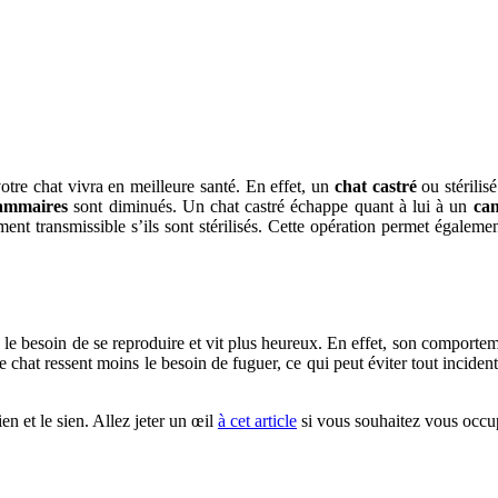
 votre chat vivra en meilleure santé. En effet, un
chat castré
ou stérilis
ammaires
sont diminués. Un chat castré échappe quant à lui à un
can
t transmissible s’ils sont stérilisés. Cette opération permet également
 le besoin de se reproduire et vit plus heureux. En effet, son comporteme
re chat ressent moins le besoin de fuguer, ce qui peut éviter tout incide
en et le sien. Allez jeter un œil
à cet article
si vous souhaitez vous occu