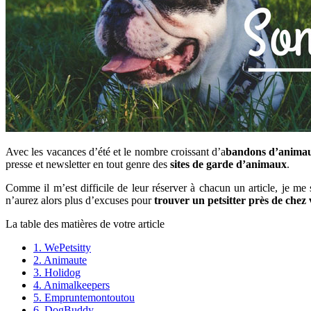
Avec les vacances d’été et le nombre croissant d’a
bandons d’anima
presse et newsletter en tout genre des
sites de garde d’animaux
.
Comme il m’est difficile de leur réserver à chacun un article, je me su
n’aurez alors plus d’excuses pour
trouver un petsitter près de chez
La table des matières de votre article
1.
WePetsitty
2.
Animaute
3.
Holidog
4.
Animalkeepers
5.
Empruntemontoutou
6.
DogBuddy