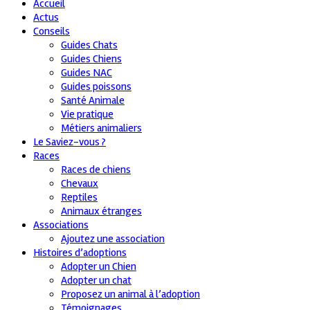
Accueil
Actus
Conseils
Guides Chats
Guides Chiens
Guides NAC
Guides poissons
Santé Animale
Vie pratique
Métiers animaliers
Le Saviez-vous ?
Races
Races de chiens
Chevaux
Reptiles
Animaux étranges
Associations
Ajoutez une association
Histoires d’adoptions
Adopter un Chien
Adopter un chat
Proposez un animal à l’adoption
Témoignages