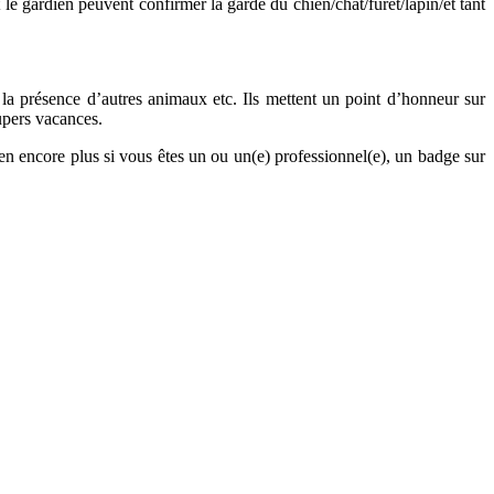
t le gardien peuvent confirmer la garde du chien/chat/furet/lapin/et tant
, la présence d’autres animaux etc. Ils mettent un point d’honneur sur
supers vacances.
ien encore plus si vous êtes un ou un(e) professionnel(e), un badge sur