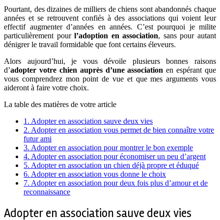
Pourtant, des dizaines de milliers de chiens sont abandonnés chaque
années et se retrouvent confiés à des associations qui voient leur
effectif augmenter d’années en années. C’est pourquoi je milite
particulièrement pour
l’adoption en association
, sans pour autant
dénigrer le travail formidable que font certains éleveurs.
Alors aujourd’hui, je vous dévoile plusieurs bonnes raisons
d’
adopter votre chien auprès d’une association
en espérant que
vous comprendrez mon point de vue et que mes arguments vous
aideront à faire votre choix.
La table des matières de votre article
1.
Adopter en association sauve deux vies
2.
Adopter en association vous permet de bien connaître votre
futur ami
3.
Adopter en association pour montrer le bon exemple
4.
Adopter en association pour économiser un peu d’argent
5.
Adopter en association un chien déjà propre et éduqué
6.
Adopter en association vous donne le choix
7.
Adopter en association pour deux fois plus d’amour et de
reconnaissance
Adopter en association sauve deux vies