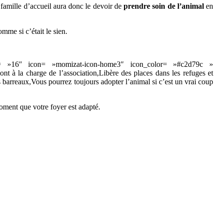
 famille d’accueil aura donc le devoir de
prendre soin de l’animal
en
mme si c’était le sien.
= »16″ icon= »momizat-icon-home3″ icon_color= »#c2d79c »
nt à la charge de l’association,Libère des places dans les refuges et
es barreaux,Vous pourrez toujours adopter l’animal si c’est un vrai coup
moment que votre foyer est adapté.