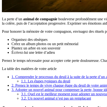
La perte d’un
animal de compagnie
bouleverse profondément une vie d
la colère, puis de l’acceptation progressive. Exprimer ses émotions ai
Pour honorer la mémoire de votre compagnon, envisagez des rituels pe
Organisez des obsèques
Créez un album photos ou un petit mémorial
Plantez un arbre en son souvenir
Écrivez-lui une lettre d’adieu
Prenez le temps nécessaire pour accepter cette perte douloureuse. Cha
La table des matières de votre article
1.
Comprendre le processus du deuil à la suite de la perte d’un 
1.1.
Les étapes typiques du deuil
2.
Prenez le temps de vivre chaque étape du deuil de votre anim
3.
Adopter un nouvel animal pour compenser la perte, bonne id
3.1.
Quel est le meilleur moment pour adopter un nouvea
3.2.
Un nouvel animal n’est pas un remplaçant