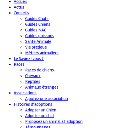
Accueil
Actus
Conseils
Guides Chats
Guides Chiens
Guides NAC
Guides poissons
Santé Animale
Vie pratique
Métiers animaliers
Le Saviez-vous ?
Races
Races de chiens
Chevaux
Reptiles
Animaux étranges
Associations
Ajoutez une association
Histoires d’adoptions
Adopter un Chien
Adopter un chat
Proposez un animal à l’adoption
Témoignages