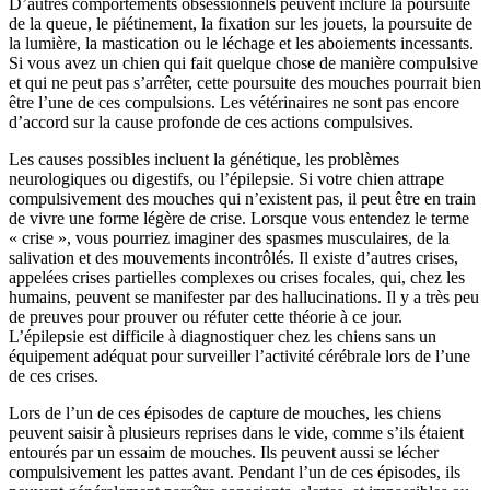
D’autres comportements obsessionnels peuvent inclure la poursuite
de la queue, le piétinement, la fixation sur les jouets, la poursuite de
la lumière, la mastication ou le léchage et les aboiements incessants.
Si vous avez un chien qui fait quelque chose de manière compulsive
et qui ne peut pas s’arrêter, cette poursuite des mouches pourrait bien
être l’une de ces compulsions. Les vétérinaires ne sont pas encore
d’accord sur la cause profonde de ces actions compulsives.
Les causes possibles incluent la génétique, les problèmes
neurologiques ou digestifs, ou l’épilepsie. Si votre chien attrape
compulsivement des mouches qui n’existent pas, il peut être en train
de vivre une forme légère de crise. Lorsque vous entendez le terme
« crise », vous pourriez imaginer des spasmes musculaires, de la
salivation et des mouvements incontrôlés. Il existe d’autres crises,
appelées crises partielles complexes ou crises focales, qui, chez les
humains, peuvent se manifester par des hallucinations. Il y a très peu
de preuves pour prouver ou réfuter cette théorie à ce jour.
L’épilepsie est difficile à diagnostiquer chez les chiens sans un
équipement adéquat pour surveiller l’activité cérébrale lors de l’une
de ces crises.
Lors de l’un de ces épisodes de capture de mouches, les chiens
peuvent saisir à plusieurs reprises dans le vide, comme s’ils étaient
entourés par un essaim de mouches. Ils peuvent aussi se lécher
compulsivement les pattes avant. Pendant l’un de ces épisodes, ils