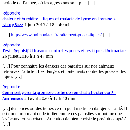
période de l’année, où les agressions sont plus […]
Répondre
chaleur et humidité – tiques et maladie de Lyme en Lorraine «
NancyBuzz
1 juin 2015 à 18 h 40 min
[…]
http://www.animaniacs.fr/traitement-puces-tiques/
[…]
Répondre
Test : Répulsif Ultrasonic contre les puces et les tiques | Animaniacs
26 juillet 2016 à 1 h 47 min
[…] Pour connaître les dangers des parasites sur nos animaux,
retrouvez l’article : Les dangers et traitements contre les puces et les
tiques […]
Répondre
Comment gérer la première sortie de son chat à l’extérieur ? -
Animaniacs
23 avril 2020 à 17 h 40 min
[…] des puces ou des tiques ce qui peut mettre en danger sa santé. Il
est donc important de le traiter contre ces parasites surtout lorsque
les beaux jours arrivent. Attention de bien choisir le produit adapté à
[…]