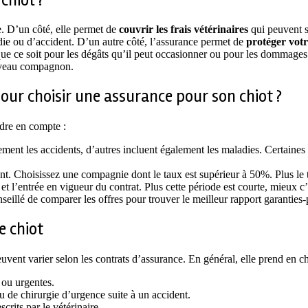
chiot ?
. D’un côté, elle permet de
couvrir les frais vétérinaires
qui peuvent s
adie ou d’accident. D’un autre côté, l’assurance permet de
protéger votr
que ce soit pour les dégâts qu’il peut occasionner ou pour les dommages 
ouveau compagnon.
our choisir une assurance pour son chiot ?
ndre en compte :
ement les accidents, d’autres incluent également les maladies. Certain
t. Choisissez une compagnie dont le taux est supérieur à 50%. Plus le tau
on et l’entrée en vigueur du contrat. Plus cette période est courte, mieux c’
nseillé de comparer les offres pour trouver le meilleur rapport garanties-
e chiot
uvent varier selon les contrats d’assurance. En général, elle prend en ch
e ou urgentes.
ou de chirurgie d’urgence suite à un accident.
crits par le vétérinaire.