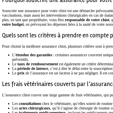
Pourquoi souscrire une assurance pour votre 
Souscrire une assurance pour votre chiot est une démarche prévoyante
vaccinations, mais aussi les interventions chirurgicales en cas de mal
plus, en tant que propriétaire, vous êtes
responsable de votre chiot
, 
votre budget
, en prévoyant les dépenses liées à la santé de votre n
Quels sont les critères à prendre en compte p
Pour choisir la meilleure assurance chiot, plusieurs critères sont à pre
L’
étendue des garanties
: certaines assurances couvrent uniqu
préventifs.
Le
taux de remboursement
est également un critère déterminan
La
période de latence
, c’est à dire le délai entre la souscripti
Le
prix
de l’assurance est un facteur à ne pas négliger. Il est co
Les frais vétérinaires couverts par l’assuranc
L’assurance chiot couvre une large gamme de frais vétérinaires, qui pe
Les
consultations
chez le vétérinaire, qu’elles soient de routin
Les
actes chirurgicaux
, qu’il s’agisse de chirurgie de routine 
Les
traitements médicamenteux
, incluant les médicaments pres