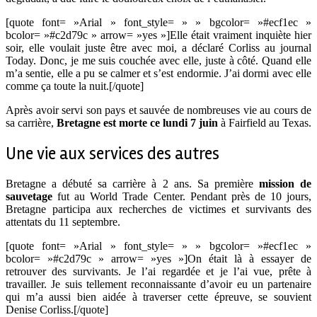
[quote font= »Arial » font_style= » » bgcolor= »#ecf1ec »
bcolor= »#c2d79c » arrow= »yes »]Elle était vraiment inquiète hier
soir, elle voulait juste être avec moi, a déclaré Corliss au journal
Today. Donc, je me suis couchée avec elle, juste à côté. Quand elle
m’a sentie, elle a pu se calmer et s’est endormie. J’ai dormi avec elle
comme ça toute la nuit.[/quote]
Après avoir servi son pays et sauvée de nombreuses vie au cours de
sa carrière,
Bretagne est morte ce lundi 7 juin
à Fairfield au Texas.
Une vie aux services des autres
Bretagne a débuté sa carrière à 2 ans. Sa première
mission de
sauvetage
fut au World Trade Center. Pendant près de 10 jours,
Bretagne participa aux recherches de victimes et survivants des
attentats du 11 septembre.
[quote font= »Arial » font_style= » » bgcolor= »#ecf1ec »
bcolor= »#c2d79c » arrow= »yes »]On était là à essayer de
retrouver des survivants. Je l’ai regardée et je l’ai vue, prête à
travailler. Je suis tellement reconnaissante d’avoir eu un partenaire
qui m’a aussi bien aidée à traverser cette épreuve, se souvient
Denise Corliss.[/quote]