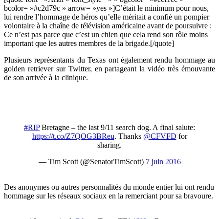
bcolor= »#c2d79c » arrow= »yes »]C’était le minimum pour nous,
lui rendre l’hommage de héros qu’elle méritait a confié un pompier
volontaire à la chaîne de télévision américaine avant de poursuivre :
Ce n’est pas parce que c’est un chien que cela rend son rôle moins
important que les autres membres de la brigade.[/quote]
Plusieurs représentants du Texas ont également rendu hommage au
golden retriever sur Twitter, en partageant la vidéo très émouvante
de son arrivée à la clinique.
#RIP
Bretagne – the last 9/11 search dog. A final salute:
https://t.co/Z7QOG3BReu
. Thanks
@CFVFD
for
sharing.
— Tim Scott (@SenatorTimScott)
7 juin 2016
Des anonymes ou autres personnalités du monde entier lui ont rendu
hommage sur les réseaux sociaux en la remerciant pour sa bravoure.