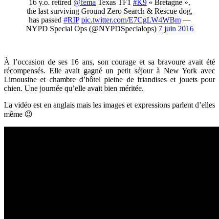
16 y.o. retired
@fema
Texas TF1
#K9
« Bretagne »,
the last surviving Ground Zero Search & Rescue dog,
has passed
#RIP
pic.twitter.com/E7CgLW4WBm
—
NYPD Special Ops (@NYPDSpecialops)
7 juin 2016
À l’occasion de ses 16 ans, son courage et sa bravoure avait été
récompensés. Elle avait gagné un petit séjour à New York avec
Limousine et chambre d’hôtel pleine de friandises et jouets pour
chien. Une journée qu’elle avait bien méritée.
La vidéo est en anglais mais les images et expressions parlent d’elles
même 😉