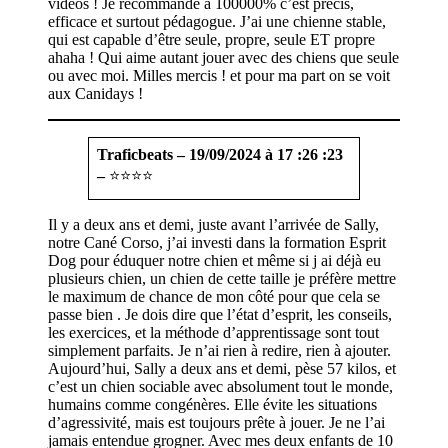
vidéos ! Je recommande à 100000% c’est précis,
efficace et surtout pédagogue. J’ai une chienne stable,
qui est capable d’être seule, propre, seule ET propre
ahaha ! Qui aime autant jouer avec des chiens que seule
ou avec moi. Milles mercis ! et pour ma part on se voit
aux Canidays !
Traficbeats – 19/09/2024 à 17 :26 :23
–
⭐⭐⭐⭐
Il y a deux ans et demi, juste avant l’arrivée de Sally,
notre Cané Corso, j’ai investi dans la formation Esprit
Dog pour éduquer notre chien et même si j ai déjà eu
plusieurs chien, un chien de cette taille je préfère mettre
le maximum de chance de mon côté pour que cela se
passe bien . Je dois dire que l’état d’esprit, les conseils,
les exercices, et la méthode d’apprentissage sont tout
simplement parfaits. Je n’ai rien à redire, rien à ajouter.
Aujourd’hui, Sally a deux ans et demi, pèse 57 kilos, et
c’est un chien sociable avec absolument tout le monde,
humains comme congénères. Elle évite les situations
d’agressivité, mais est toujours prête à jouer. Je ne l’ai
jamais entendue grogner. Avec mes deux enfants de 10