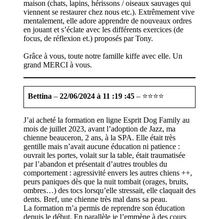
maison (chats, lapins, hérissons / oiseaux sauvages qui
viennent se restaurer chez nous etc.). Extrêmement vive
mentalement, elle adore apprendre de nouveaux ordres
en jouant et s’éclate avec les différents exercices (de
focus, de réflexion et.) proposés par Tony.
Grâce à vous, toute notre famille kiffe avec elle. Un
grand MERCI à vous.
Bettina
–
22/06/2024 à 11 :19 :45
– ⭐⭐⭐⭐
J’ai acheté la formation en ligne Esprit Dog Family au
mois de juillet 2023, avant l’adoption de Jazz, ma
chienne beauceron, 2 ans, à la SPA. Elle était très
gentille mais n’avait aucune éducation ni patience :
ouvrait les portes, volait sur la table, était traumatisée
par l’abandon et présentait d’autres troubles du
comportement : agressivité envers les autres chiens ++,
peurs paniques dès que la nuit tombait (orages, bruits,
ombres…) des tocs lorsqu’elle stressait, elle claquait des
dents. Bref, une chienne très mal dans sa peau.
La formation m’a permis de reprendre son éducation
depuis le début. En parallèle je l’emmène à des cours