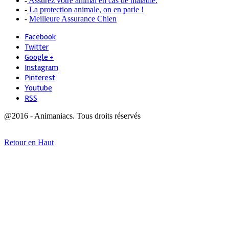
-
Assurez votre animal en cas de maladie.
-
La protection animale, on en parle !
-
Meilleure Assurance Chien
Facebook
Twitter
Google +
Instagram
Pinterest
Youtube
RSS
@2016 - Animaniacs. Tous droits réservés
Retour en Haut