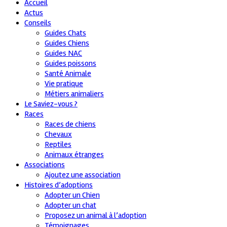
Accueil
Actus
Conseils
Guides Chats
Guides Chiens
Guides NAC
Guides poissons
Santé Animale
Vie pratique
Métiers animaliers
Le Saviez-vous ?
Races
Races de chiens
Chevaux
Reptiles
Animaux étranges
Associations
Ajoutez une association
Histoires d’adoptions
Adopter un Chien
Adopter un chat
Proposez un animal à l’adoption
Témoignages