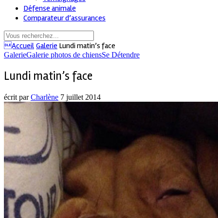
Défense animale
Comparateur d’assurances
Accueil
Galerie
Lundi matin’s face
Galerie
Galerie photos de chiens
Se Détendre
Lundi matin’s face
écrit par
Charlène
7 juillet 2014