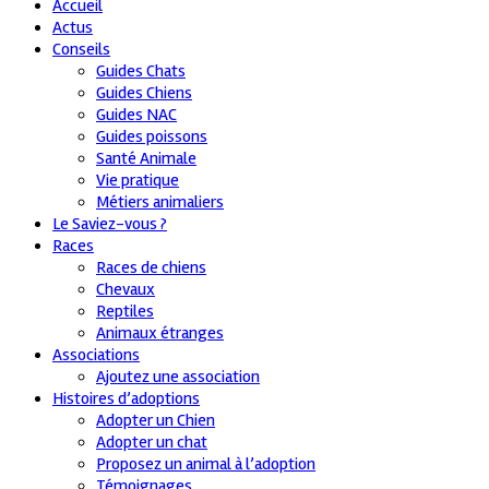
Accueil
Actus
Conseils
Guides Chats
Guides Chiens
Guides NAC
Guides poissons
Santé Animale
Vie pratique
Métiers animaliers
Le Saviez-vous ?
Races
Races de chiens
Chevaux
Reptiles
Animaux étranges
Associations
Ajoutez une association
Histoires d’adoptions
Adopter un Chien
Adopter un chat
Proposez un animal à l’adoption
Témoignages