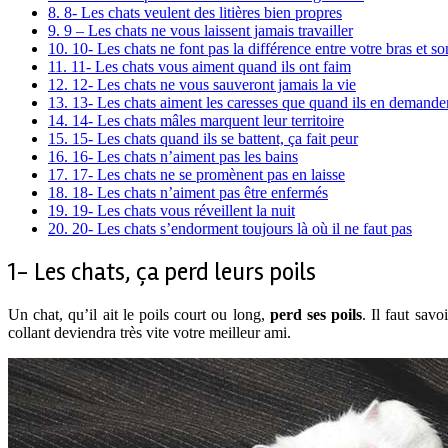
8.
8- Les chats veulent des litières bien propres
9.
9 – Les chats ne vous laissent jamais travailler
10.
10- Les chats ne font pas la différence entre votre bras et so
11.
11- Les chats vous aiment quand ils ont faim
12.
12- Les chats ne vous sauveront jamais la vie
13.
13- Les chats aiment les caresses que quand ils en demande
14.
14- Les chats mâles marquent leur territoire
15.
15- Les chats quand ils se battent, ça fait peur
16.
16- Les chats n’aiment pas les bains
17.
17- Les chats ne se promènent pas en laisse
18.
18- Les chats n’aiment pas être enfermés
19.
19- Les chats vous réveillent la nuit
20.
20- Les chats s’endorment toujours là où il ne faut pas
1- Les chats, ça perd leurs poils
Un chat, qu’il ait le poils court ou long,
perd ses poils
. Il faut sav
collant deviendra très vite votre meilleur ami.