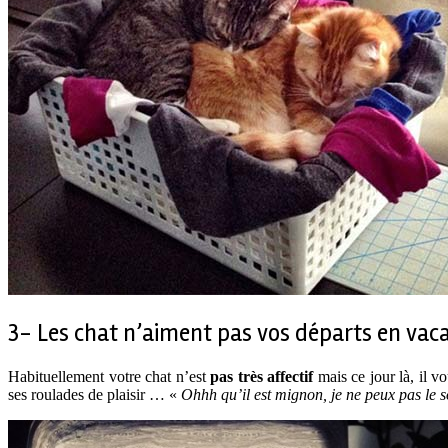
3- Les chat n’aiment pas vos départs en vac
Habituellement votre chat n’est
pas très affectif
mais ce jour là, il v
ses roulades de plaisir … «
Ohhh qu’il est mignon, je ne peux pas le sor