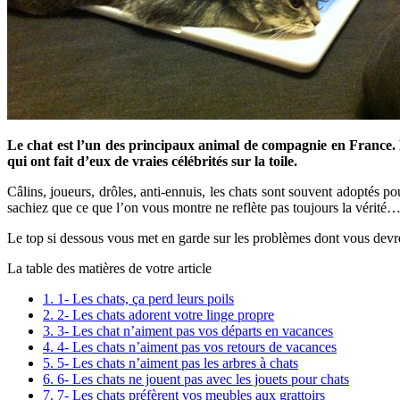
Le chat est l’un des principaux animal de compagnie en France. L
qui ont fait d’eux de vraies célébrités sur la toile.
Câlins, joueurs, drôles, anti-ennuis, les chats sont souvent adoptés
sachiez que ce que l’on vous montre ne reflète pas toujours la vérité…
Le top si dessous vous met en garde sur les problèmes dont vous devrez
La table des matières de votre article
1.
1- Les chats, ça perd leurs poils
2.
2- Les chats adorent votre linge propre
3.
3- Les chat n’aiment pas vos départs en vacances
4.
4- Les chats n’aiment pas vos retours de vacances
5.
5- Les chats n’aiment pas les arbres à chats
6.
6- Les chats ne jouent pas avec les jouets pour chats
7.
7- Les chats préfèrent vos meubles aux grattoirs