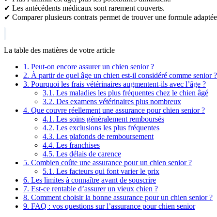
✔ Les antécédents médicaux sont rarement couverts.
✔ Comparer plusieurs contrats permet de trouver une formule adaptée
La table des matières de votre article
1.
Peut-on encore assurer un chien senior ?
2.
À partir de quel âge un chien est-il considéré comme senior ?
3.
Pourquoi les frais vétérinaires augmentent-ils avec l’âge ?
3.1.
Les maladies les plus fréquentes chez le chien âgé
3.2.
Des examens vétérinaires plus nombreux
4.
Que couvre réellement une assurance pour chien senior ?
4.1.
Les soins généralement remboursés
4.2.
Les exclusions les plus fréquentes
4.3.
Les plafonds de remboursement
4.4.
Les franchises
4.5.
Les délais de carence
5.
Combien coûte une assurance pour un chien senior ?
5.1.
Les facteurs qui font varier le prix
6.
Les limites à connaître avant de souscrire
7.
Est-ce rentable d’assurer un vieux chien ?
8.
Comment choisir la bonne assurance pour un chien senior ?
9.
FAQ : vos questions sur l’assurance pour chien senior