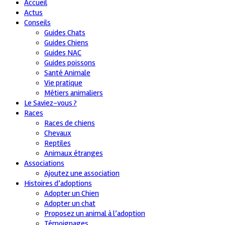
Accueil
Actus
Conseils
Guides Chats
Guides Chiens
Guides NAC
Guides poissons
Santé Animale
Vie pratique
Métiers animaliers
Le Saviez-vous ?
Races
Races de chiens
Chevaux
Reptiles
Animaux étranges
Associations
Ajoutez une association
Histoires d’adoptions
Adopter un Chien
Adopter un chat
Proposez un animal à l’adoption
Témoignages