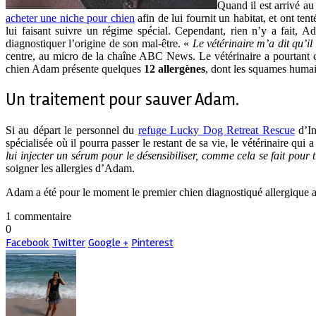
Quand il est arrivé a
acheter une niche pour chien
afin de lui fournit un habitat, et ont te
lui faisant suivre un régime spécial. Cependant, rien n’y a fait, 
diagnostiquer l’origine de son mal-être. «
Le vétérinaire m’a dit qu’il
centre, au micro de la chaîne ABC News. Le vétérinaire a pourtant co
chien Adam présente quelques
12 allergènes
, dont les squames humai
Un traitement pour sauver Adam.
Si au départ le personnel du
refuge Lucky Dog Retreat Rescue
d’In
spécialisée où il pourra passer le restant de sa vie, le vétérinaire qui 
lui injecter un sérum pour le désensibiliser, comme cela se fait pour 
soigner les allergies d’Adam.
Adam a été pour le moment le premier chien diagnostiqué allergique au
1 commentaire
0
Facebook
Twitter
Google +
Pinterest