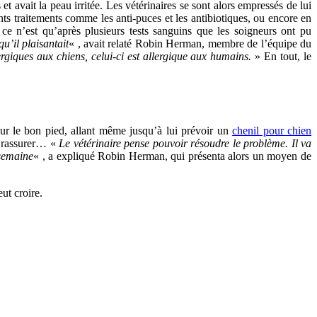
 et avait la peau irritée. Les vétérinaires se sont alors empressés de lui
ents traitements comme les anti-puces et les antibiotiques, ou encore en
 ce n’est qu’après plusieurs tests sanguins que les soigneurs ont pu
u’il plaisantait
« , avait relaté Robin Herman, membre de l’équipe du
giques aux chiens, celui-ci est allergique aux humains.
» En tout, le
sur le bon pied, allant même jusqu’à lui prévoir un
chenil pour chien
s rassurer… «
Le vétérinaire pense pouvoir résoudre le problème. Il va
 semaine
« , a expliqué Robin Herman, qui présenta alors un moyen de
ut croire.