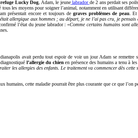
u
refuge Lucky Dog
, Adam, le jeune
labrador
de 2 ans perdait ses poils
nté tous les moyens pour soigner l’animal, notamment en utilisant différ
Adam présentait encore et toujours de
graves problèmes de peau
. Et
 était allergique aux hommes ; au départ, je ne l’ai pas cru, je pensais q
nfirmé l’état du jeune labrador : «
Comme certains humains sont aller
nes.
dianapolis avait perdu tout espoir de voir un jour Adam se remettre 
a diagnostiqué
l’allergie du chien
en présence des humains a tenu à le
traiter les allergies des enfants. Le traitement va commencer dès cette
x humains, cette maladie pourrait être plus courante que ce que l’on pe