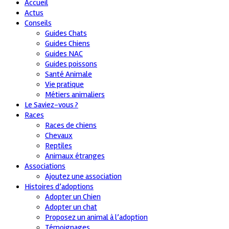
Accueil
Actus
Conseils
Guides Chats
Guides Chiens
Guides NAC
Guides poissons
Santé Animale
Vie pratique
Métiers animaliers
Le Saviez-vous ?
Races
Races de chiens
Chevaux
Reptiles
Animaux étranges
Associations
Ajoutez une association
Histoires d’adoptions
Adopter un Chien
Adopter un chat
Proposez un animal à l’adoption
Témoignages