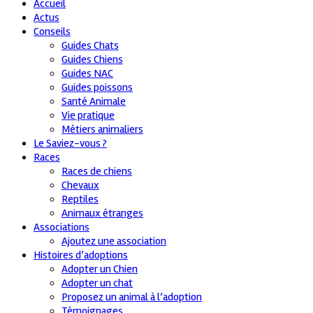
Accueil
Actus
Conseils
Guides Chats
Guides Chiens
Guides NAC
Guides poissons
Santé Animale
Vie pratique
Métiers animaliers
Le Saviez-vous ?
Races
Races de chiens
Chevaux
Reptiles
Animaux étranges
Associations
Ajoutez une association
Histoires d’adoptions
Adopter un Chien
Adopter un chat
Proposez un animal à l’adoption
Témoignages