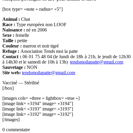
[box type= »note » radius= »5″]
Animal :
Chat
Race :
Type européen non LOOF
Naissance :
né en 2006
Sexe :
femelle
Taille :
petite
Couleur :
marron et noir tigré
Refuge :
Association Tends moi la patte
Contact :
06 01 75 48 04 (le lundi de 18h à 21h, le jeudi de 12h30
à 14h30 et le samedi de 10h à 13h)
tendsmoilapatte@gmail.com
Sauvetage :
NON
Site web:
tendsmoilapatte@gmail.com
Vacciné — Stérilisé
[/box]
[images cols= »three » lightbox= »true »]
[image link= »3194″ image= »3194″]
[image link= »3193″ image= »3193″]
[image link= »3192″ image= »3192″]
[/images]
0 commentaire