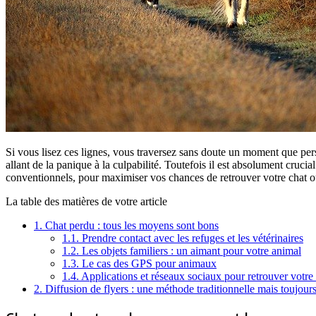
Si vous lisez ces lignes, vous traversez sans doute un moment que per
allant de la panique à la culpabilité. Toutefois il est absolument cruci
conventionnels, pour maximiser vos chances de retrouver votre chat o
La table des matières de votre article
1.
Chat perdu : tous les moyens sont bons
1.1.
Prendre contact avec les refuges et les vétérinaires
1.2.
Les objets familiers : un aimant pour votre animal
1.3.
Le cas des GPS pour animaux
1.4.
Applications et réseaux sociaux pour retrouver votre
2.
Diffusion de flyers : une méthode traditionnelle mais toujours