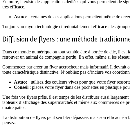
En outre, il existe des applications dédiées qui vous permettent de sig
très efficace.
Astuce
: certaines de ces applications permettent même de créer 
Toujours au rayon technologie et redoutablement efficace : les group
Diffusion de flyers : une méthode traditionn
Dans ce monde numérique où tout semble être à portée de clic, il est fa
retrouver un animal de compagnie perdu. En effet, même si les réseaux so
Commencez par créer un flyer accrocheur mais informatif. Il devrait comp
toute caractéristique distinctive. N’oubliez pas d’inclure vos coordon
Astuce
: utilisez des couleurs vives pour que votre flyer ressorte 
Conseil
: placez votre flyer dans des pochettes en plastique pour
Une fois vos flyers prêts, il est temps de les distribuer aussi largeme
tableaux d’affichage des supermarchés et même aux commerces de prox
quatre pattes.
La distribution de flyers peut sembler dépassée, mais son efficacité a 
pensez.