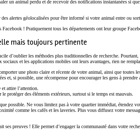
naler un animal perdu et de recevoir des notifications instantanées si que
des alertes géolocalisées pour être informé si votre animal entre ou sor
es Facebook ! Pratiquement tous les départements ont leur groupe Face
elle mais toujours pertinente
cile d’oublier les méthodes plus traditionnelles de recherche. Pourtant,
ciaux et les applications mobiles ont leurs avantages, rien ne remplace l
orter une photo claire et récente de votre animal, ainsi que toutes les i
nées et, si possible, une récompense pour encourager les gens à prendre 
et attire l’attention.
 le protéger des éléments extérieurs, surtout si le temps est mauvais.
nt que possible. Ne vous limitez pas à votre quartier immédiat, étendez vo
imité comme les cafés et les laveries. Plus vous diffusez votre messag
fait ses preuves ! Elle permet d’engager la communauté dans votre recher