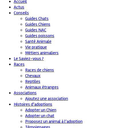
Accueil
Actus
Conseils
Guides Chats
Guides Chiens
Guides NAC
Guides poissons
Santé Animale
Vie pratique
Métiers animaliers
Le Saviez-vous ?
Races
Races de chiens
Chevaux
Reptiles
Animaux étranges
Associations
Ajoutez une association
Histoires d’adoptions
Adopter un Chien
Adopter un chat
Proposez un animal à l’adoption
Témoignages