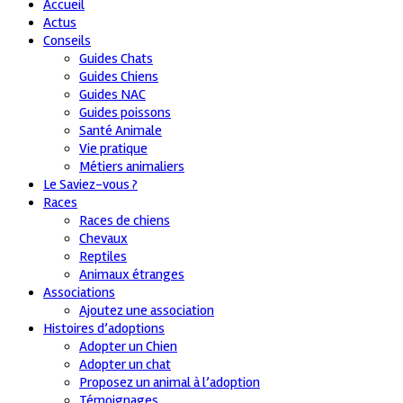
Accueil
Actus
Conseils
Guides Chats
Guides Chiens
Guides NAC
Guides poissons
Santé Animale
Vie pratique
Métiers animaliers
Le Saviez-vous ?
Races
Races de chiens
Chevaux
Reptiles
Animaux étranges
Associations
Ajoutez une association
Histoires d’adoptions
Adopter un Chien
Adopter un chat
Proposez un animal à l’adoption
Témoignages