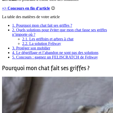
=> Concours en fin d’article
😉
La table des matières de votre article
1.
Pourquoi mon chat fait ses griffes ?
2.
Quels solutions pour éviter que mon chat fasse ses griffes
n’importe où ?
2.1.
Les griffoirs et arbres à chat
2.2.
La solution Feliway
3.
Protéger son mobilier
4.
Le dégriffage et l’abandon ne sont pas des solutions
5.
Concours : gagnez un FELISCRATCH de Feliway
Pourquoi mon chat fait ses griffes ?