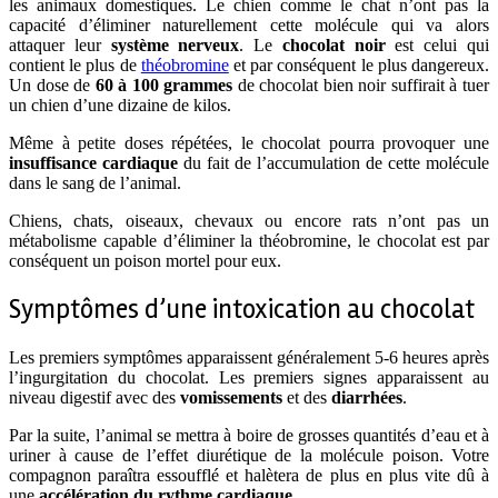
les animaux domestiques. Le chien comme le chat n’ont pas la
capacité d’éliminer naturellement cette molécule qui va alors
attaquer leur
système nerveux
. Le
chocolat noir
est celui qui
contient le plus de
théobromine
et par conséquent le plus dangereux.
Un dose de
60 à 100 grammes
de chocolat bien noir suffirait à tuer
un chien d’une dizaine de kilos.
Même à petite doses répétées, le chocolat pourra provoquer une
insuffisance cardiaque
du fait de l’accumulation de cette molécule
dans le sang de l’animal.
Chiens, chats, oiseaux, chevaux ou encore rats n’ont pas un
métabolisme capable d’éliminer la théobromine, le chocolat est par
conséquent un poison mortel pour eux.
Symptômes d’une intoxication au chocolat
Les premiers symptômes apparaissent généralement 5-6 heures après
l’ingurgitation du chocolat. Les premiers signes apparaissent au
niveau digestif avec des
vomissements
et des
diarrhées
.
Par la suite, l’animal se mettra à boire de grosses quantités d’eau et à
uriner à cause de l’effet diurétique de la molécule poison. Votre
compagnon paraîtra essoufflé et halètera de plus en plus vite dû à
une
accélération du rythme cardiaque
.