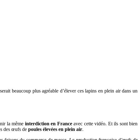
l serait beaucoup plus agréable d’élever ces lapins en plein air dans un
enir la même
interdiction en France
avec cette vidéo. Et ils sont bien
vés des œufs de
poules élevées en plein air
.
ous faisons du commerce de masse. La production française d’œufs de