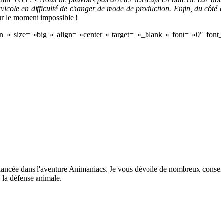
e avicole en difficulté de changer de mode de production. Enfin, du cô
ur le moment impossible !
on » size= »big » align= »center » target= »_blank » font= »0″ font
lancée dans l'aventure Animaniacs. Je vous dévoile de nombreux conseil
 la défense animale.