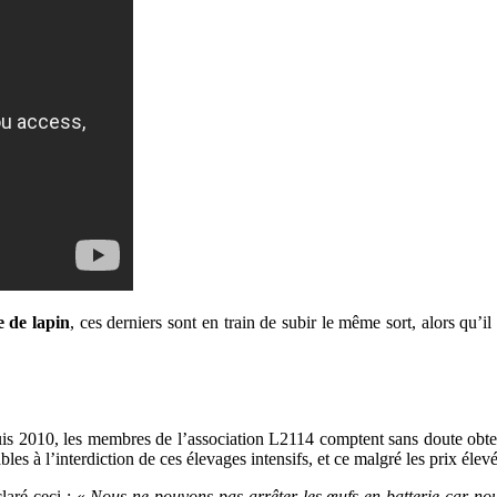
e de lapin
, ces derniers sont en train de subir le même sort, alors qu’i
is 2010, les membres de l’association L2114 comptent sans doute obt
bles à l’interdiction de ces élevages intensifs, et ce malgré les prix éle
laré ceci : «
Nous ne pouvons pas arrêter les œufs en batterie car n