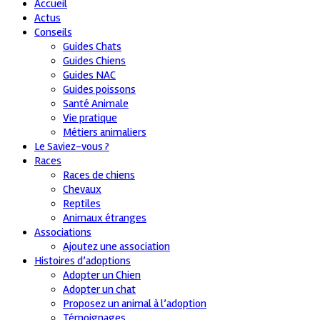
Accueil
Actus
Conseils
Guides Chats
Guides Chiens
Guides NAC
Guides poissons
Santé Animale
Vie pratique
Métiers animaliers
Le Saviez-vous ?
Races
Races de chiens
Chevaux
Reptiles
Animaux étranges
Associations
Ajoutez une association
Histoires d’adoptions
Adopter un Chien
Adopter un chat
Proposez un animal à l’adoption
Témoignages