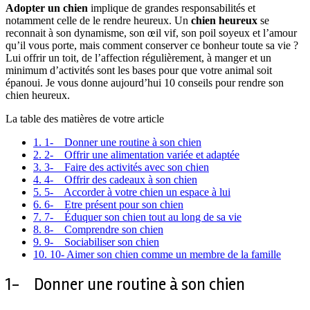
Adopter un chien
implique de grandes responsabilités et
notamment celle de le rendre heureux. Un
chien heureux
se
reconnait à son dynamisme, son œil vif, son poil soyeux et l’amour
qu’il vous porte, mais comment conserver ce bonheur toute sa vie ?
Lui offrir un toit, de l’affection régulièrement, à manger et un
minimum d’activités sont les bases pour que votre animal soit
épanoui. Je vous donne aujourd’hui 10 conseils pour rendre son
chien heureux.
La table des matières de votre article
1.
1- Donner une routine à son chien
2.
2- Offrir une alimentation variée et adaptée
3.
3- Faire des activités avec son chien
4.
4- Offrir des cadeaux à son chien
5.
5- Accorder à votre chien un espace à lui
6.
6- Etre présent pour son chien
7.
7- Éduquer son chien tout au long de sa vie
8.
8- Comprendre son chien
9.
9- Sociabiliser son chien
10.
10- Aimer son chien comme un membre de la famille
1- Donner une routine à son chien