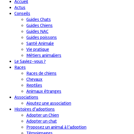
Accueil
Actus
Conseils
Guides Chats
Guides Chiens
Guides NAC
Guides poissons
Santé Animale
Vie pratique
Métiers animaliers
Le Saviez-vous ?
Races
Races de chiens
Chevaux
Reptiles
Animaux étranges
Associations
Ajoutez une association
Histoires d’adoptions
Adopter un Chien
Adopter un chat
Proposez un animal à l’adoption
Témoignages