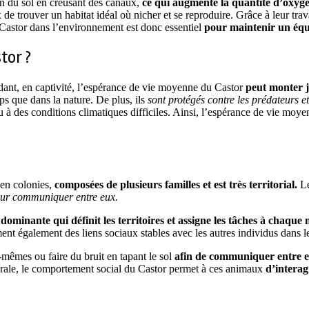
on du sol en creusant des canaux,
ce qui augmente la quantité d’oxygè
de trouver un habitat idéal où nicher et se reproduire. Grâce à leur tra
Castor dans l’environnement est donc essentiel
pour maintenir un équil
tor ?
dant, en captivité, l’espérance de vie moyenne du Castor
peut monter j
ps que dans la nature. De plus, ils
sont protégés contre les prédateurs et
ou à des conditions climatiques difficiles. Ainsi, l’espérance de vie mo
 en colonies,
composées de plusieurs familles et est très territorial.
Le
 pour communiquer entre eux.
 dominante qui définit les territoires et assigne les tâches à chaq
rment également des liens sociaux stables avec les autres individus dans 
-mêmes ou faire du bruit en tapant le sol
afin de communiquer entre 
rale, le comportement social du Castor permet à ces animaux
d’interag