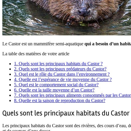
Le Castor est un mammifère semi-aquatique
qui a besoin d’un habita
La table des matières de votre article
1.
Quels sont les principaux habitats du Castor ?
2.
Quels sont les principaux prédateurs du Castor?
3.
Quel est le rôle du Castor dans l’environnement ?
4.
Quelle est l’espérance de vie moyenne du Castor ?
5.
Quel est le comportement social du Castor?
6.
Quelle est la taille moyenne d’un Castor?
7.
Quels sont les principaux aliments consommés par les Castor
8.
Quelle est la saison de reproduction du Castor?
Quels sont les principaux habitats du Castor 
Les principaux habitats du Castor sont des rivières, des cours d’eau, d
et de sources d’eau douce.