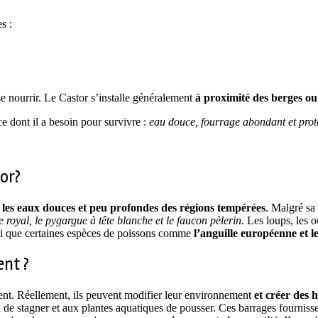
es :
se nourrir. Le Castor s’installe généralement
à proximité des berges ou 
ce dont il a besoin pour survivre :
eau douce, fourrage abondant et prote
or?
 les eaux douces et peu profondes des régions tempérées
. Malgré sa 
le royal, le pygargue à tête blanche et le faucon pèlerin.
Les loups, les o
nsi que certaines espèces de poissons comme
l’anguille européenne et l
ent ?
ent. Réellement, ils peuvent modifier leur environnement
et créer des 
au de stagner et aux plantes aquatiques de pousser. Ces barrages fournis