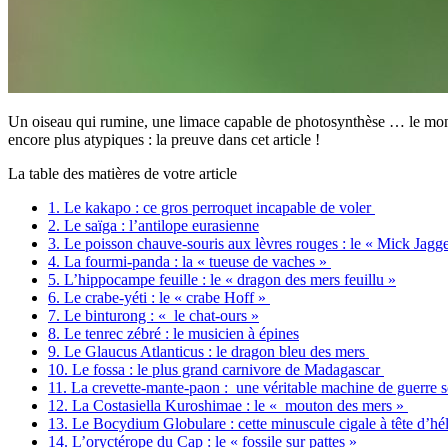
Un oiseau qui rumine, une limace capable de photosynthèse … le mo
encore plus atypiques : la preuve dans cet article !
La table des matières de votre article
1.
Le kakapo : ce gros perroquet incapable de voler
2.
Le saïga : l’antilope eurasienne
3.
Le poisson chauve-souris aux lèvres rouges : le « Mick Jagg
4.
La fourmi-panda : la « tueuse de vaches »
5.
L’hippocampe feuille : le « dragon des mers feuillu »
6.
Le crabe-yéti : le « crabe Hoff »
7.
Le binturong : « le chat-ours »
8.
Le tenrec zébré : le musicien à épines
9.
Le Glaucus Atlanticus : le dragon bleu des mers
10.
Le fossa : le plus grand carnivore de Madagascar
11.
La crevette-mante-paon : une véritable machine de guerre 
12.
La Costasiella Kuroshimae : le « mouton des mers »
13.
Le Bocydium Globulare : cette minuscule cigale à tête d’hél
14.
L’oryctérope du Cap : le « fossile sur pattes »