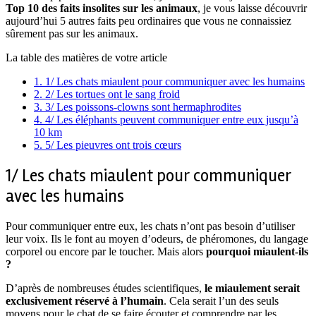
Top 10 des faits insolites sur les animaux
, je vous laisse découvrir
aujourd’hui 5 autres faits peu ordinaires que vous ne connaissiez
sûrement pas sur les animaux.
La table des matières de votre article
1.
1/ Les chats miaulent pour communiquer avec les humains
2.
2/ Les tortues ont le sang froid
3.
3/ Les poissons-clowns sont hermaphrodites
4.
4/ Les éléphants peuvent communiquer entre eux jusqu’à
10 km
5.
5/ Les pieuvres ont trois cœurs
1/ Les chats miaulent pour communiquer
avec les humains
Pour communiquer entre eux, les chats n’ont pas besoin d’utiliser
leur voix. Ils le font au moyen d’odeurs, de phéromones, du langage
corporel ou encore par le toucher. Mais alors
pourquoi miaulent-ils
?
D’après de nombreuses études scientifiques,
le miaulement serait
exclusivement réservé à l’humain
. Cela serait l’un des seuls
moyens pour le chat de se faire écouter et comprendre par les