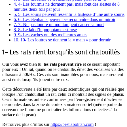
4.
4- Les fourmis ne dorment pas, mais font des siestes de 8
minutes deux fois par jour
5.
5- Les souris peuvent ressentir la tristesse d’une autre souris
6.
6- Les éléphants peuvent se reconnaître dans un miroir
7.
7- Ne pas tondre un mouton peut causer sa mort
8.
8- Le lait d’hippopotame est rose
9.
9- Les vaches ont des meilleures amies
10.
10- Les loutres se tiennent la « main » pour dormir
1- Les rats rient lorsqu’ils sont chatouillés
Oui vous avez bien lu,
les rats peuvent rire
et ce serait important
pour eux ! Un rat, quand on le chatouille, émet des vocalises via des
ultrasons à 50kHz. Ces cris sont inaudibles pour nous, mais seraient
aussi émis lorsqu’ils jouent entre eux.
Cette découverte a été faite par deux scientifiques qui ont réalisé que
lorsque l’on chatouillait un rat, celui-ci montrait des signes de plaisir.
Ces informations ont été confirmées par l’enregistrement d’activités
neuronales dans la zone du cortex somatosensoriel (même partie du
cerveau que l’homme pour traiter les informations collectées à la
surface de la peau).
Retrouvez plus d’infos sur
https://bestiapolitan.com
!