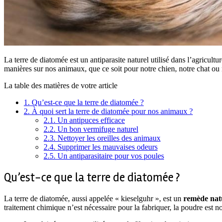
La terre de diatomée est un antiparasite naturel utilisé dans l’agricul
manières sur nos animaux, que ce soit pour notre chien, notre chat o
La table des matières de votre article
1.
Qu’est-ce que la terre de diatomée ?
2.
À quoi sert la terre de diatomée pour nos animaux ?
2.1.
Un antipuces efficace
2.2.
Un bon vermifuge naturel
2.3.
Nettoyer les oreilles des animaux
2.4.
Supprimer les mauvaises odeurs
2.5.
Un antiparasitaire pour vos poules
Qu’est-ce que la terre de diatomée ?
La terre de diatomée, aussi appelée « kieselguhr », est un
remède natu
traitement chimique n’est nécessaire pour la fabriquer, la poudre est no