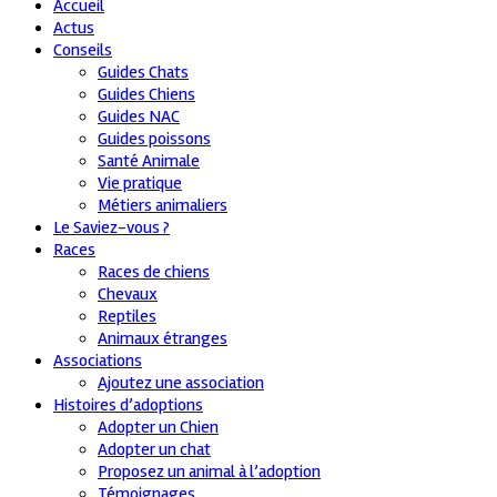
Accueil
Actus
Conseils
Guides Chats
Guides Chiens
Guides NAC
Guides poissons
Santé Animale
Vie pratique
Métiers animaliers
Le Saviez-vous ?
Races
Races de chiens
Chevaux
Reptiles
Animaux étranges
Associations
Ajoutez une association
Histoires d’adoptions
Adopter un Chien
Adopter un chat
Proposez un animal à l’adoption
Témoignages